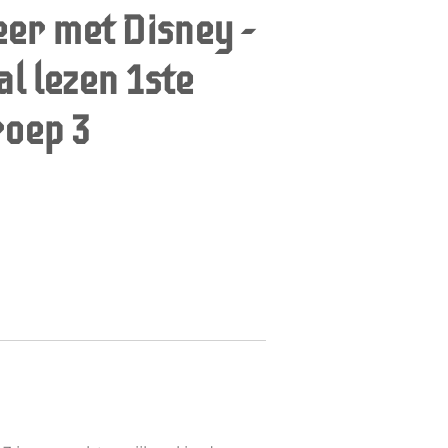
leer met Disney -
al lezen 1ste
roep 3