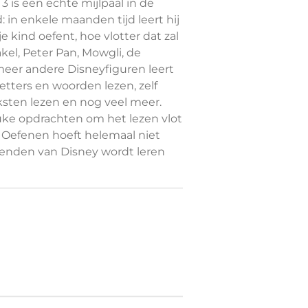
 3 is een echte mijlpaal in de
d: in enkele maanden tijd leert hij
je kind oefent, hoe vlotter dat zal
kel, Peter Pan, Mowgli, de
meer andere Disneyfiguren leert
letters en woorden lezen, zelf
ksten lezen en nog veel meer.
uke opdrachten om het lezen vlot
! Oefenen hoeft helemaal niet
vrienden van Disney wordt leren