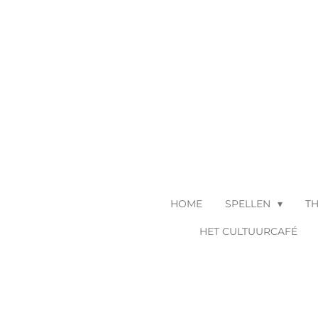
Ga
direct
naar
de
hoofdinhoud
HOME
SPELLEN
T
HET CULTUURCAFÉ