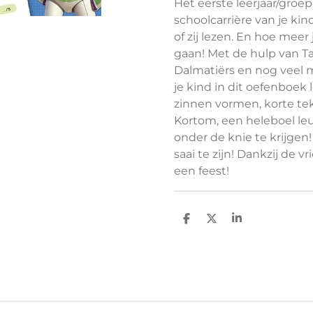
Het eerste leerjaar/groep
schoolcarrière van je kin
of zij lezen. En hoe meer 
gaan! Met de hulp van Ta
Dalmatiërs en nog veel 
je kind in dit oefenboek 
zinnen vormen, korte te
Kortom, een heleboel le
onder de knie te krijgen
saai te zijn! Dankzij de 
een feest!
D
D
S
e
e
h
l
e
a
e
l
r
n
e