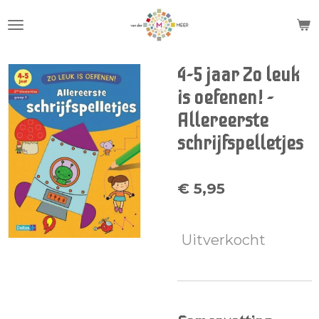
Ga
direct
naar
de
4-5 jaar Zo leuk
hoofdinhoud
is oefenen! -
Allereerste
schrijfspelletjes
€ 5,95
Uitverkocht