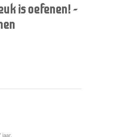
euk is oefenen! -
nen
 jaar.