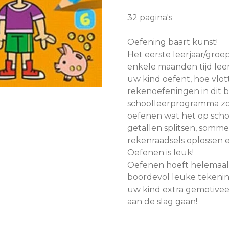
32 pagina's
Oefening baart kunst!
Het eerste leerjaar/groep
enkele maanden tijd lee
uw kind oefent, hoe vlot
rekenoefeningen in dit 
schoolleerprogramma zo
oefenen wat het op school
getallen splitsen, som
rekenraadsels oplossen 
Oefenen is leuk!
Oefenen hoeft helemaal ni
boordevol leuke tekenin
uw kind extra gemotiveer
aan de slag gaan!