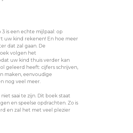
 3 is een echte mijlpaal: op
rt uw kind rekenen! En hoe meer
ter dat zal gaan. De
boek volgen het
dat uw kind thuis verder kan
 geleerd heeft: cijfers schrijven,
men maken, eenvoudige
en nog veel meer.
et saai te zijn. Dit boek staat
gen en speelse opdrachten. Zo is
d en zal het met veel plezier