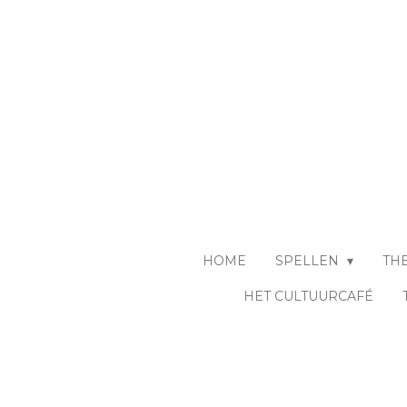
Ga
direct
naar
de
hoofdinhoud
HOME
SPELLEN
TH
HET CULTUURCAFÉ