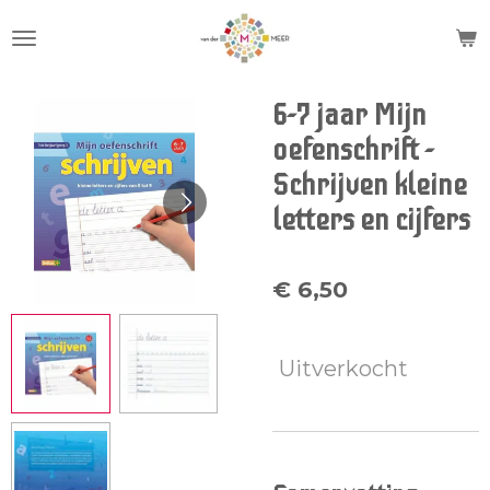
Ga
direct
naar
de
6-7 jaar Mijn
hoofdinhoud
oefenschrift -
Schrijven kleine
letters en cijfers
€ 6,50
Uitverkocht