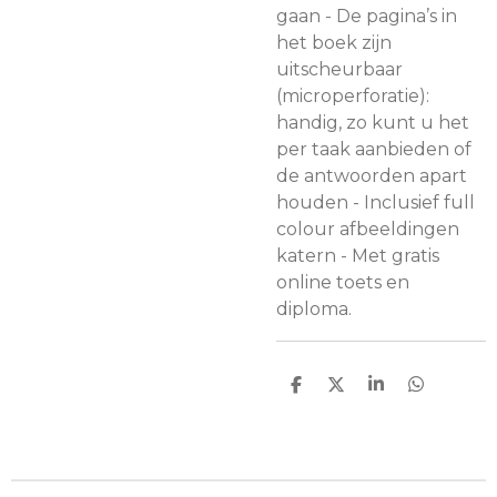
gaan - De pagina’s in
het boek zijn
uitscheurbaar
(microperforatie):
handig, zo kunt u het
per taak aanbieden of
de antwoorden apart
houden - Inclusief full
colour afbeeldingen
katern - Met gratis
online toets en
diploma.
D
D
S
D
e
e
h
e
l
e
a
l
e
l
r
e
n
e
n