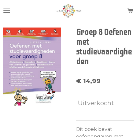
Ga
direct
naar
de
Groep 8 Oefenen
hoofdinhoud
met
studievaardighe
den
€ 14,99
Uitverkocht
Dit boek bevat
oefenopgaven met