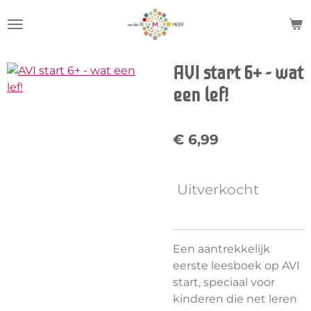
Ga
direct
naar
de
AVI start 6+ - wat
hoofdinhoud
een lef!
€ 6,99
Uitverkocht
Een aantrekkelijk
eerste leesboek op AVI
start, speciaal voor
kinderen die net leren