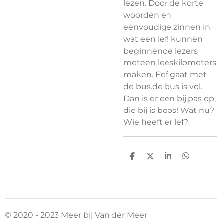
lezen. Door de korte
woorden en
eenvoudige zinnen in
wat een lef! kunnen
beginnende lezers
meteen leeskilometers
maken. Eef gaat met
de bus.de bus is vol.
Dan is er een bij.pas op,
die bij is boos! Wat nu?
Wie heeft er lef?
D
D
S
D
e
e
h
e
l
e
a
l
e
l
r
e
n
e
n
© 2020 - 2023 Meer bij Van der Meer