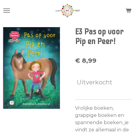
Ga
direct
naar
de
E3 Pas op voor
hoofdinhoud
Pip en Peer!
€ 8,99
Uitverkocht
Vrolijke boeken,
grappige boeken en
spannende boeken, je
vindt ze allemaal in de