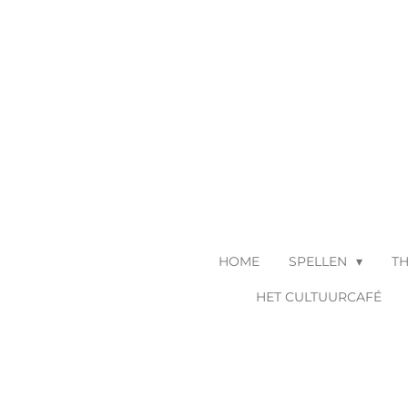
Ga
direct
naar
de
hoofdinhoud
HOME
SPELLEN
T
HET CULTUURCAFÉ