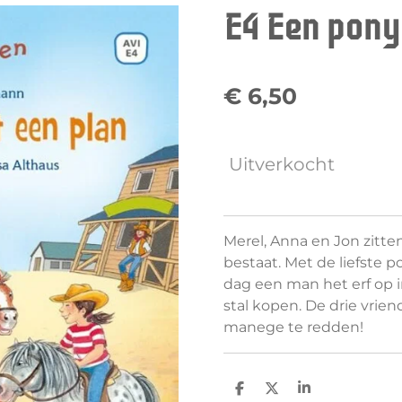
E4 Een pony
€ 6,50
Uitverkocht
Merel, Anna en Jon zitten 
bestaat. Met de liefste 
dag een man het erf op i
stal kopen. De drie vri
manege te redden!
D
D
S