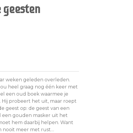
e geesten
paar weken geleden overleden.
 zou heel graag nog één keer met
iel een oud boek waarmee je
Hij probeert het uit, maar roept
e geest op: de geest van een
il een gouden masker uit het
moet hem daarbij helpen. Want
m nooit meer met rust…