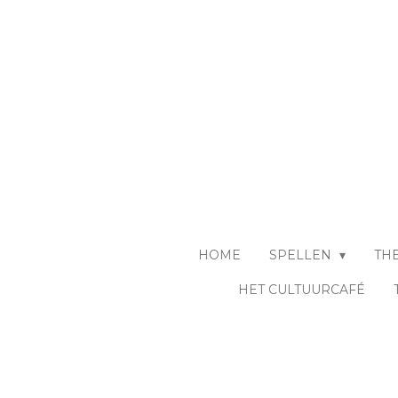
Ga
direct
naar
de
hoofdinhoud
HOME
SPELLEN
TH
HET CULTUURCAFÉ