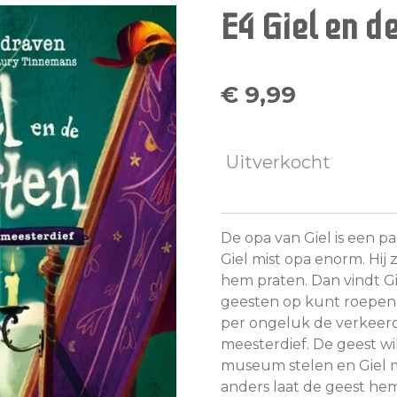
E4 Giel en d
€ 9,99
Uitverkocht
De opa van Giel is een 
Giel mist opa enorm. Hij
hem praten. Dan vindt G
geesten op kunt roepen. 
per ongeluk de verkeerd
meesterdief. De geest w
museum stelen en Giel 
anders laat de geest he