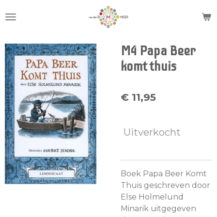
Ga
direct
naar
de
M4 Papa Beer
hoofdinhoud
komt thuis
€ 11,95
Uitverkocht
Boek Papa Beer Komt
Thuis geschreven door
Else Holmelund
Minarik uitgegeven