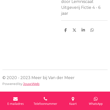
door Lemniscaat
Uitgeverij Fictie 4 - 6
jaar
D
D
S
D
e
e
h
e
l
e
a
l
e
l
r
e
n
e
n
© 2020 - 2023 Meer bij Van der Meer
Powered by
JouwWeb
E-mailadres
Telefoonnummer
Kaart
WhatsApp