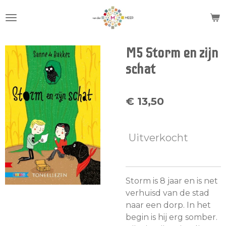
Ga
direct
naar
de
M5 Storm en zijn
hoofdinhoud
schat
€ 13,50
Uitverkocht
Storm is 8 jaar en is net
verhuisd van de stad
naar een dorp. In het
begin is hij erg somber.