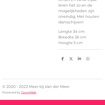
leren het zo en de
mogelijkheden zijn
oneindig. Met houten
damschijven!
Lengte 34 cm
Breedte 26 cm
Hoogte 5 cm
D
D
S
D
e
e
h
e
l
e
a
l
e
l
r
e
n
e
n
© 2020 - 2023 Meer bij Van der Meer
Powered by
JouwWeb