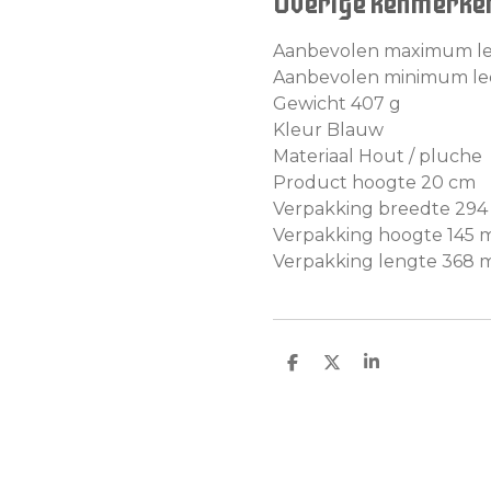
Overige kenmerke
Aanbevolen maximum lee
Aanbevolen minimum lee
Gewicht 407 g
Kleur Blauw
Materiaal Hout / pluche
Product hoogte 20 cm
Verpakking breedte 29
Verpakking hoogte 145
Verpakking lengte 368
D
D
S
e
e
h
l
e
a
e
l
r
n
e