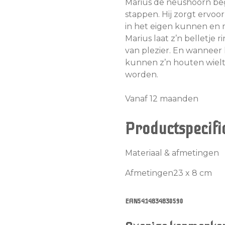
Marius de neushoorn bege
stappen. Hij zorgt ervoo
in het eigen kunnen en 
Marius laat z’n belletje 
van plezier. En wanneer 
kunnen z’n houten wielt
worden.
Vanaf 12 maanden
Productspecifi
Materiaal & afmetingen
Afmetingen23 x 8 cm
EAN5414834830590