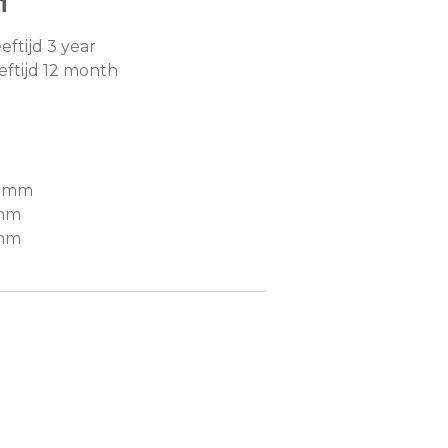
n
ftijd 3 year
ftijd 12 month
4 mm
 mm
 mm