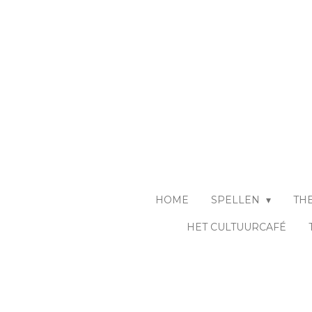
Ga
direct
naar
de
hoofdinhoud
HOME
SPELLEN
TH
HET CULTUURCAFÉ