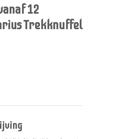
 vanaf 12
ius Trekknuffel
jving