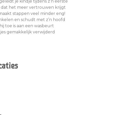
leidt je kindje tijdens z’n eerste
r dat het meer vertrouwen krijgt
maakt stappen veel minder eng!
rinkelen en schudt met z’n hoofd
hij toe is aan een wasbeurt
jes gemakkelijk verwijderd
caties