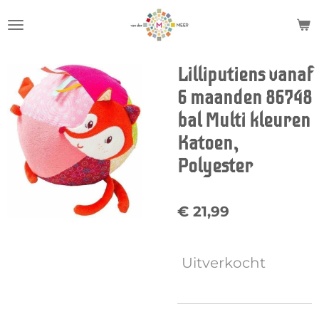
Ga
direct
naar
de
Lilliputiens vanaf
hoofdinhoud
6 maanden 86748
bal Multi kleuren
Katoen,
Polyester
€ 21,99
Uitverkocht