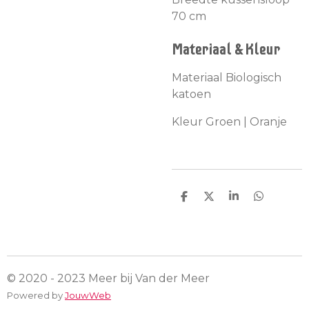
70 cm
Materiaal & Kleur
Materiaal Biologisch
katoen
Kleur Groen | Oranje
D
D
S
D
e
e
h
e
l
e
a
l
e
l
r
e
n
e
n
© 2020 - 2023 Meer bij Van der Meer
Powered by
JouwWeb