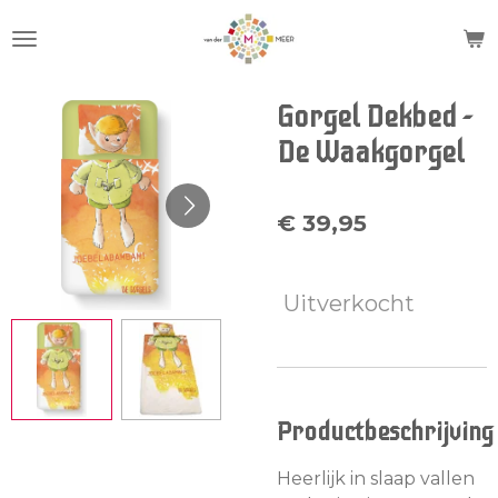
Ga
direct
naar
de
Gorgel Dekbed -
hoofdinhoud
De Waakgorgel
€ 39,95
Uitverkocht
Productbeschrijving
Heerlijk in slaap vallen