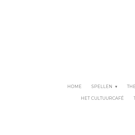
Ga
direct
naar
de
hoofdinhoud
HOME
SPELLEN
TH
HET CULTUURCAFÉ