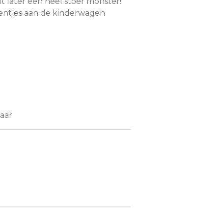
 later een heel stoer monster!
entjes aan de kinderwagen
jaar