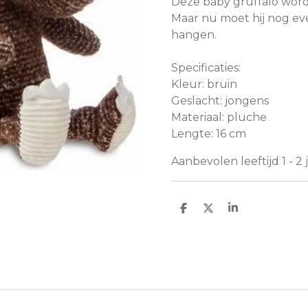
Deze baby gruffalo wordt
Maar nu moet hij nog ev
hangen.
Specificaties:
Kleur: bruin
Geslacht: jongens
Materiaal: pluche
Lengte: 16 cm
Aanbevolen leeftijd 1 - 2 
D
D
S
e
e
h
l
e
a
e
l
r
n
e