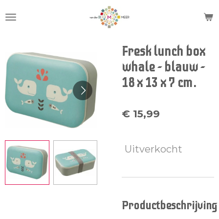
Ga
direct
naar
de
Fresk lunch box
hoofdinhoud
whale - blauw -
18 x 13 x 7 cm.
€ 15,99
Uitverkocht
Productbeschrijving