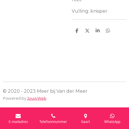
Vulling: knisper
D
D
S
D
e
e
h
e
l
e
a
l
e
l
r
e
n
e
n
© 2020 - 2023 Meer bij Van der Meer
Powered by
JouwWeb
E-mailadres
Telefoonnummer
Kaart
WhatsApp