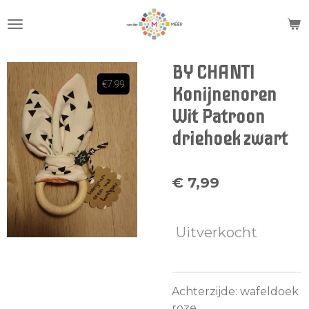
Ga
direct
naar
de
BY CHANTI
hoofdinhoud
Konijnenoren
Wit Patroon
driehoek zwart
€ 7,99
Uitverkocht
Achterzijde: wafeldoek
roze