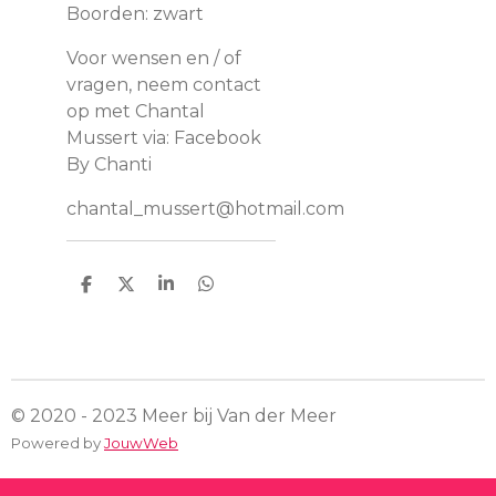
Boorden: zwart
Voor wensen en / of
vragen, neem contact
op met Chantal
Mussert via: Facebook
By Chanti
chantal_mussert@hotmail.com
D
D
S
D
e
e
h
e
l
e
a
l
e
l
r
e
n
e
n
© 2020 - 2023 Meer bij Van der Meer
Powered by
JouwWeb