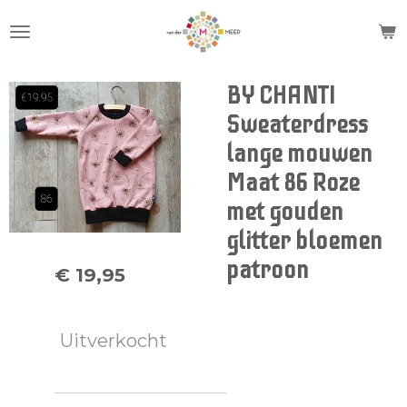
Ga
direct
naar
de
BY CHANTI
hoofdinhoud
Sweaterdress
lange mouwen
Maat 86 Roze
met gouden
glitter bloemen
patroon
€ 19,95
Uitverkocht