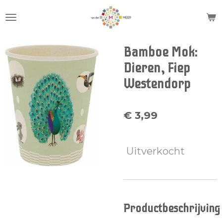
Ga
direct
naar
de
Bamboe Mok:
hoofdinhoud
Dieren, Fiep
Westendorp
€ 3,99
Uitverkocht
Productbeschrijving