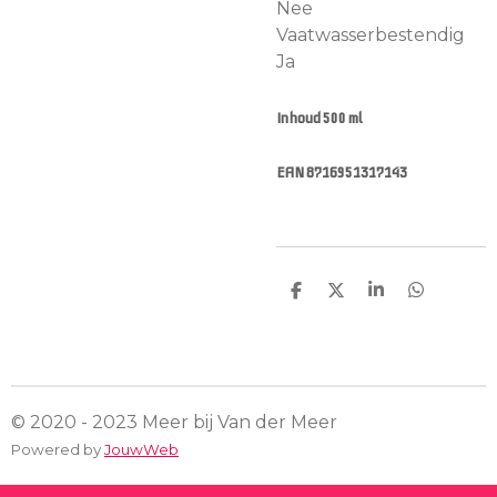
Nee
Vaatwasserbestendig
Ja
Inhoud 500 ml
EAN 8716951317143
D
D
S
D
e
e
h
e
l
e
a
l
e
l
r
e
n
e
n
© 2020 - 2023 Meer bij Van der Meer
Powered by
JouwWeb