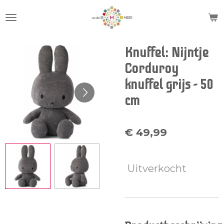
Ga
direct
naar
de
Knuffel: Nijntje
hoofdinhoud
Corduroy
knuffel grijs - 50
cm
€ 49,99
Uitverkocht