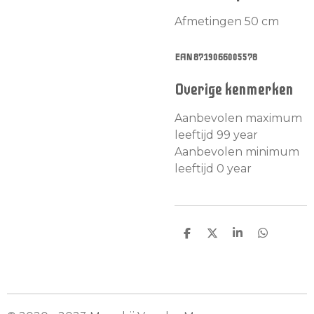
Afmetingen 50 cm
EAN 8719066005578
Overige kenmerken
Aanbevolen maximum
leeftijd 99 year
Aanbevolen minimum
leeftijd 0 year
D
D
S
D
e
e
h
e
l
e
a
l
e
l
r
e
n
e
n