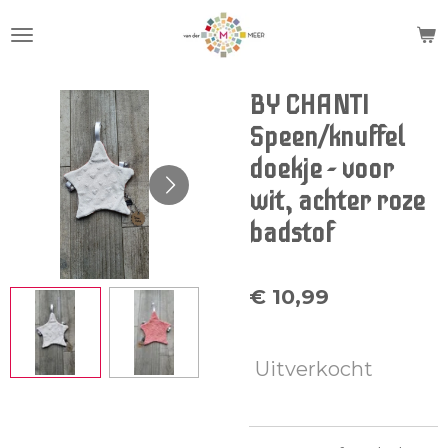
Ga
direct
naar
de
BY CHANTI
hoofdinhoud
Speen/knuffel
doekje - voor
wit, achter roze
badstof
€ 10,99
Uitverkocht