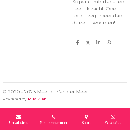
Super comfortabel en
heerlijk zacht. One
touch zegt meer dan
duizend woorden!
D
D
S
D
e
e
h
e
l
e
a
l
e
l
r
e
n
e
n
© 2020 - 2023 Meer bij Van der Meer
Powered by
JouwWeb
E-mailadres
Telefoonnummer
Kaart
WhatsApp