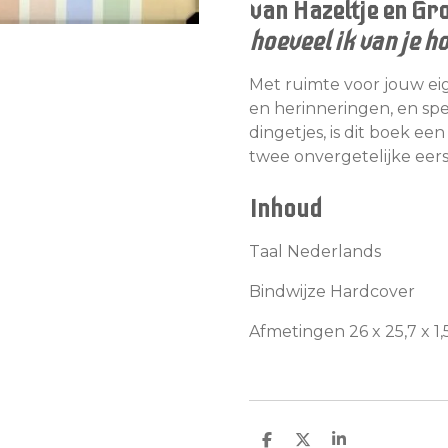
van Hazeltje en Gr
hoeveel ik van je h
Met ruimte voor jouw ei
en herinneringen, en spe
dingetjes, is dit boek e
twee onvergetelijke eerst
Inhoud
Taal Nederlands
Bindwijze Hardcover
Afmetingen 26 x 25,7 x 1
D
D
S