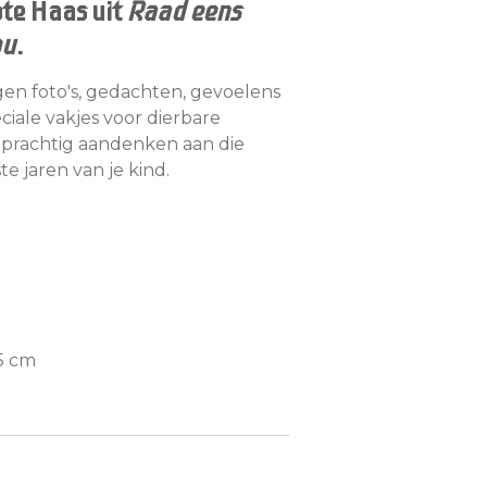
ote Haas uit
Raad eens
ou
.
gen foto's, gedachten, gevoelens
ciale vakjes voor dierbare
en prachtig aandenken aan die
e jaren van je kind.
,5 cm