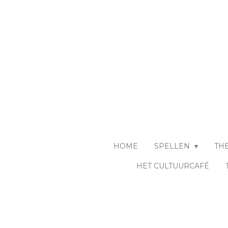
Ga
direct
naar
de
hoofdinhoud
HOME
SPELLEN
TH
HET CULTUURCAFÉ