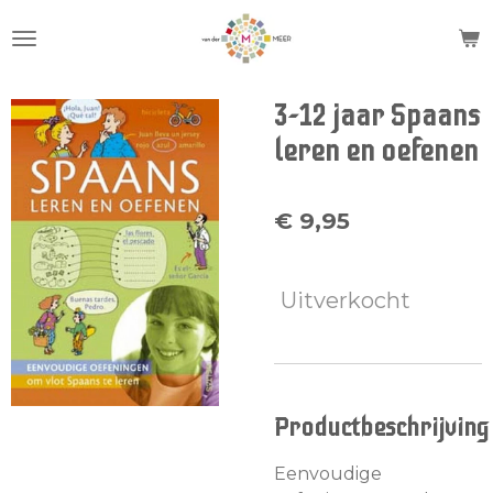
Ga
direct
naar
de
3-12 jaar Spaans
hoofdinhoud
leren en oefenen
€ 9,95
Uitverkocht
Productbeschrijving
Eenvoudige