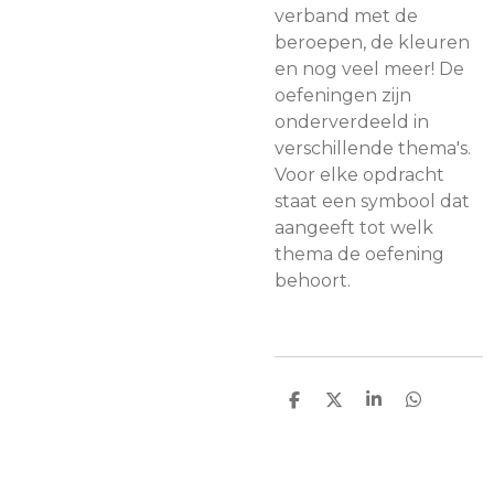
verband met de
beroepen, de kleuren
en nog veel meer! De
oefeningen zijn
onderverdeeld in
verschillende thema's.
Voor elke opdracht
staat een symbool dat
aangeeft tot welk
thema de oefening
behoort.
D
D
S
D
e
e
h
e
l
e
a
l
e
l
r
e
n
e
n