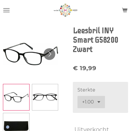
Ga
direct
naar
de
Leesbril INY
hoofdinhoud
Smart G58200
Zwart
€ 19,99
Sterkte
Uitverkocht