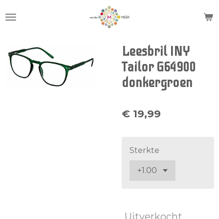
Ga
direct
naar
de
Leesbril INY
hoofdinhoud
Tailor G64900
donkergroen
€ 19,99
Sterkte
Uitverkocht