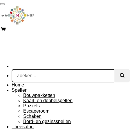
Ga
direct
naar
de
hoofdinhoud
Home
Spellen
Bouwpakketten
Kaart- en dobbelspellen
Puzzels
Escaperoom
Schaken
Bord- en gezinsspellen
Theesalon