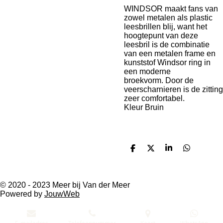
WINDSOR maakt fans van
zowel metalen als plastic
leesbrillen blij, want het
hoogtepunt van deze
leesbril is de combinatie
van een metalen frame en
kunststof Windsor ring in
een moderne
broekvorm.
Door de
veerscharnieren is de zitting
zeer comfortabel.
Kleur Bruin
D
D
S
D
e
e
h
e
l
e
a
l
e
l
r
e
n
e
n
© 2020 - 2023 Meer bij Van der Meer
Powered by
JouwWeb
E-mailadres
Telefoonnummer
Kaart
WhatsApp