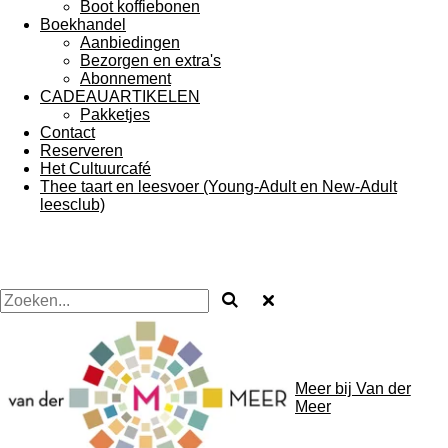
Boot koffiebonen
Boekhandel
Aanbiedingen
Bezorgen en extra's
Abonnement
CADEAUARTIKELEN
Pakketjes
Contact
Reserveren
Het Cultuurcafé
Thee taart en leesvoer (Young-Adult en New-Adult
leesclub)
Meer bij Van der
Meer