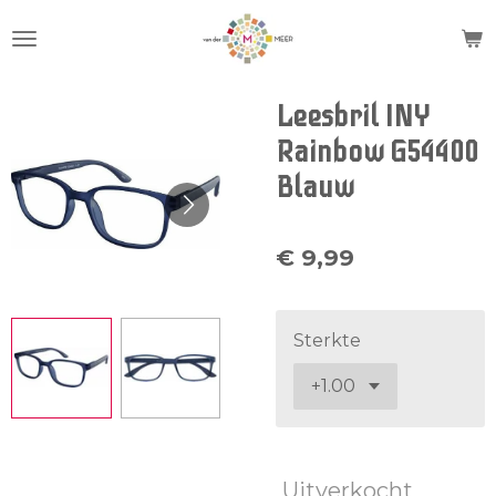
Ga
direct
naar
de
Leesbril INY
hoofdinhoud
Rainbow G54400
Blauw
€ 9,99
Sterkte
Uitverkocht