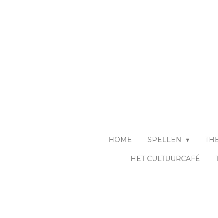
Ga
direct
naar
de
hoofdinhoud
HOME
SPELLEN
TH
HET CULTUURCAFÉ