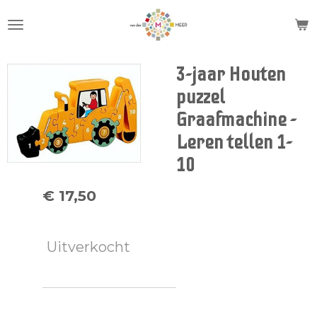
Ga
direct
naar
de
3-jaar Houten
hoofdinhoud
puzzel
Graafmachine -
Leren tellen 1-
10
€ 17,50
Uitverkocht