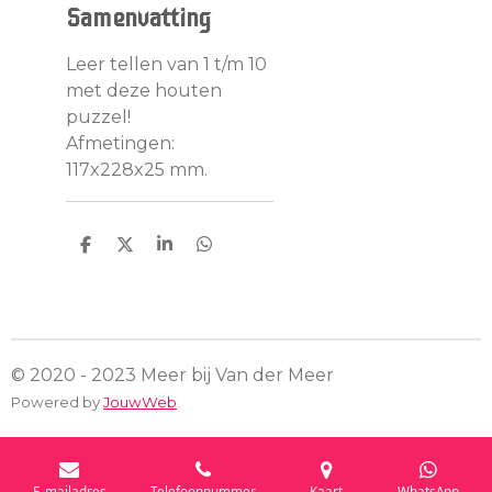
Samenvatting
Leer tellen van 1 t/m 10
met deze houten
puzzel!
Afmetingen:
117x228x25 mm.
D
D
S
D
e
e
h
e
l
e
a
l
e
l
r
e
n
e
n
© 2020 - 2023 Meer bij Van der Meer
Powered by
JouwWeb
E-mailadres
Telefoonnummer
Kaart
WhatsApp