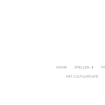
Ga
direct
naar
de
hoofdinhoud
HOME
SPELLEN
T
HET CULTUURCAFÉ