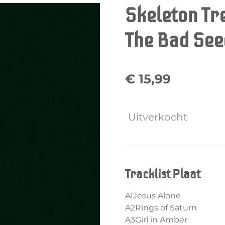
Skeleton Tr
The Bad See
€ 15,99
Uitverkocht
Tracklist Plaat
A1Jesus Alone
A2Rings of Saturn
A3Girl in Amber