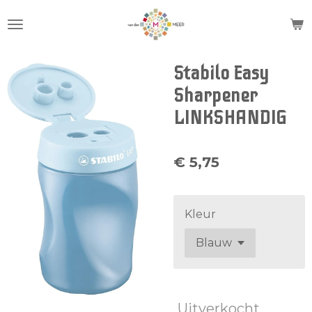
Ga
direct
naar
de
Stabilo Easy
hoofdinhoud
Sharpener
LINKSHANDIG
€ 5,75
Kleur
Uitverkocht