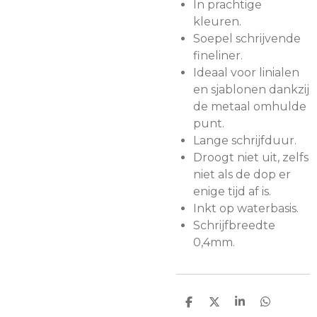
In prachtige
kleuren.
Soepel schrijvende
fineliner.
Ideaal voor linialen
en sjablonen dankzij
de metaal omhulde
punt.
Lange schrijfduur.
Droogt niet uit, zelfs
niet als de dop er
enige tijd af is.
Inkt op waterbasis.
Schrijfbreedte
0,4mm.
D
D
S
D