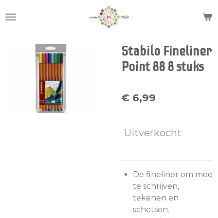
Ga
direct
naar
de
Stabilo Fineliner
hoofdinhoud
Point 88 8 stuks
€ 6,99
Uitverkocht
De fineliner om mee
te schrijven,
tekenen en
schetsen.