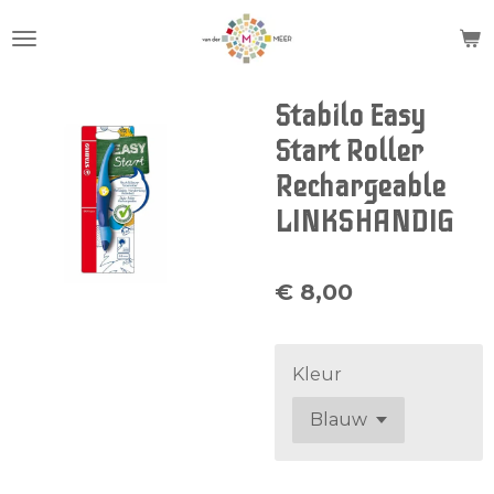
Ga
direct
naar
de
Stabilo Easy
hoofdinhoud
Start Roller
Rechargeable
LINKSHANDIG
€ 8,00
Kleur