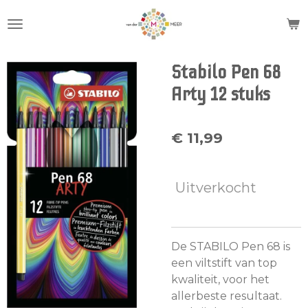
Ga
direct
naar
de
Stabilo Pen 68
hoofdinhoud
Arty 12 stuks
€ 11,99
Uitverkocht
De STABILO Pen 68 is
een viltstift van top
kwaliteit, voor het
allerbeste resultaat.