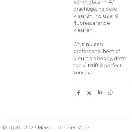
Verkrijgbaar in 47
prachtige, heldere
kleuren, inclusief 6
fluorescerende
kleuren.
Of je nu een
professional bent of
kleurt als hobby, deze
top viltstift is perfect
voor jou!
D
D
S
D
e
e
h
e
l
e
a
l
e
l
r
e
n
e
n
© 2020 - 2023 Meer bij Van der Meer