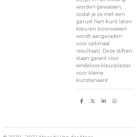
worden gewassen,
zodat je ze met een
gerust hart kunt laten
kleuren (voorweken
wordt aangeraden
voor optimaal
resultaat). Deze stiften
staan garant voor
eindeloos kleurplezier
voor kleine
kunstenaars!
D
D
S
D
e
e
h
e
l
e
a
l
e
l
r
e
n
e
n