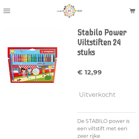
Ga
direct
naar
de
Stabilo Power
hoofdinhoud
Viltstiften 24
stuks
€ 12,99
Uitverkocht
De STABILO power is
een viltstift met een
zeer rijke