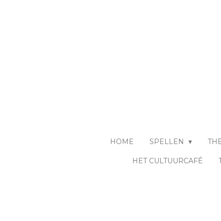
Ga
direct
naar
de
hoofdinhoud
HOME
SPELLEN
TH
HET CULTUURCAFÉ