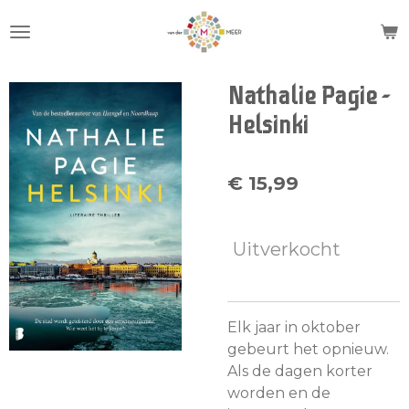
Ga
direct
naar
de
Nathalie Pagie -
hoofdinhoud
Helsinki
€ 15,99
Uitverkocht
Elk jaar in oktober
gebeurt het opnieuw.
Als de dagen korter
worden en de