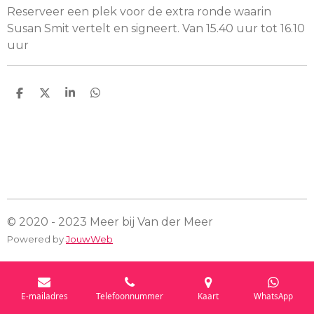
Reserveer een plek voor de extra ronde waarin
Susan Smit vertelt en signeert. Van 15.40 uur tot 16.10
uur
D
D
S
D
e
e
h
e
l
e
a
l
e
l
r
e
n
e
n
© 2020 - 2023 Meer bij Van der Meer
Powered by
JouwWeb
E-mailadres
Telefoonnummer
Kaart
WhatsApp