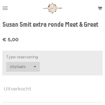
Ga
direct
naar
de
Susan Smit extra ronde Meet & Greet
hoofdinhoud
€ 5,00
Type reservering
Uitverkocht