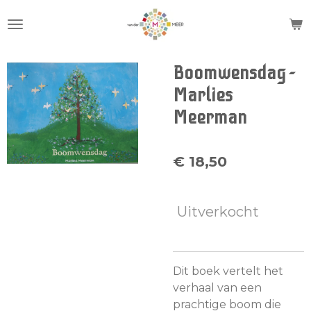
Ga
direct
naar
de
Boomwensdag -
hoofdinhoud
Marlies
Meerman
€ 18,50
Uitverkocht
Dit boek vertelt het
verhaal van een
prachtige boom die