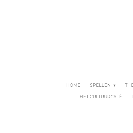
Ga
direct
naar
de
hoofdinhoud
HOME
SPELLEN
TH
HET CULTUURCAFÉ