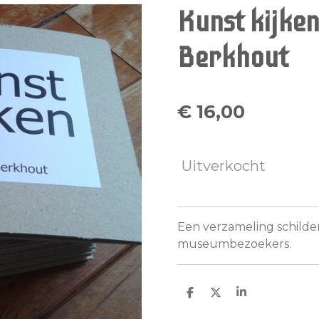
Kunst kijken
Berkhout
€ 16,00
Uitverkocht
Een verzameling schilder
museumbezoekers.
D
D
S
e
e
h