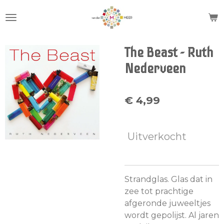
Ga
direct
naar
de
The Beast - Ruth
hoofdinhoud
Nederveen
€ 4,99
Uitverkocht
Strandglas. Glas dat in
zee tot prachtige
afgeronde juweeltjes
wordt gepolijst. Al jaren