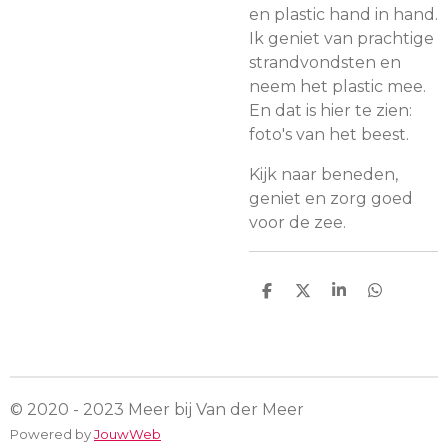
en plastic hand in hand.
Ik geniet van prachtige
strandvondsten en
neem het plastic mee.
En dat is hier te zien:
foto's van het beest.
Kijk naar beneden,
geniet en zorg goed
voor de zee.
D
D
S
D
e
e
h
e
l
e
a
l
e
l
r
e
n
e
n
© 2020 - 2023 Meer bij Van der Meer
Powered by
JouwWeb