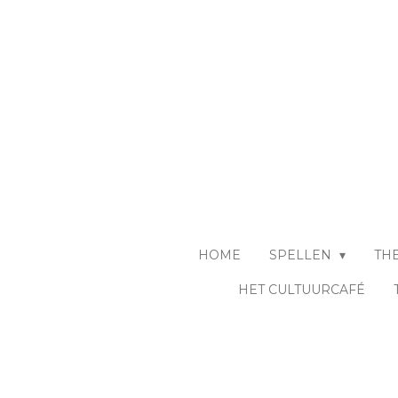
Ga
direct
naar
de
hoofdinhoud
HOME
SPELLEN
TH
HET CULTUURCAFÉ