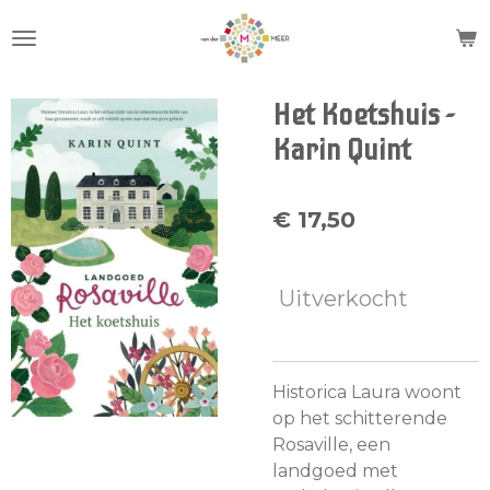
Ga
direct
naar
de
Het Koetshuis -
hoofdinhoud
Karin Quint
€ 17,50
Uitverkocht
Historica Laura woont
op het schitterende
Rosaville, een
landgoed met