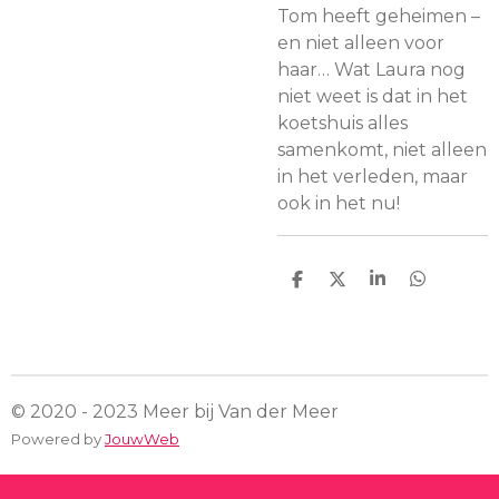
Tom heeft geheimen –
en niet alleen voor
haar… Wat Laura nog
niet weet is dat in het
koetshuis alles
samenkomt, niet alleen
in het verleden, maar
ook in het nu!
D
D
S
D
e
e
h
e
l
e
a
l
e
l
r
e
n
e
n
© 2020 - 2023 Meer bij Van der Meer
Powered by
JouwWeb