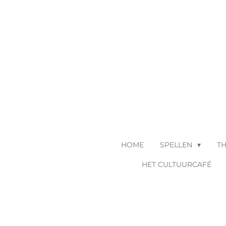
Ga
direct
naar
de
hoofdinhoud
HOME
SPELLEN
T
HET CULTUURCAFÉ