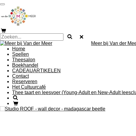
Ga
direct
naar
de
hoofdinhoud
Meer bij Van der Me
Home
Spellen
Theesalon
Boekhandel
CADEAUARTIKELEN
Contact
Reserveren
Het Cultuurcafé
Thee taart en leesvoer (Young-Adult en New-Adult leescl