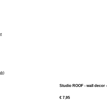
er
ub)
Studio ROOF - wall decor 
€ 7,95