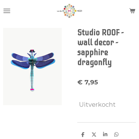
Ga
direct
naar
de
Studio ROOF -
hoofdinhoud
wall decor -
sapphire
dragonfly
€ 7,95
Uitverkocht
D
D
S
D