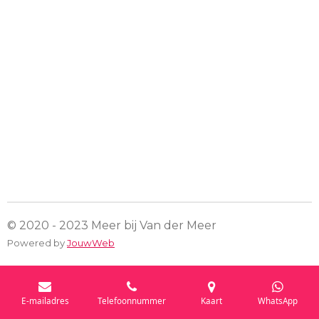
e
e
h
e
l
e
a
l
e
l
r
e
n
e
n
© 2020 - 2023 Meer bij Van der Meer
Powered by
JouwWeb
E-mailadres
Telefoonnummer
Kaart
WhatsApp