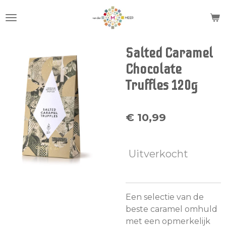
Ga
direct
naar
de
Salted Caramel
hoofdinhoud
Chocolate
Truffles 120g
€ 10,99
Uitverkocht
Een selectie van de
beste caramel omhuld
met een opmerkelijk