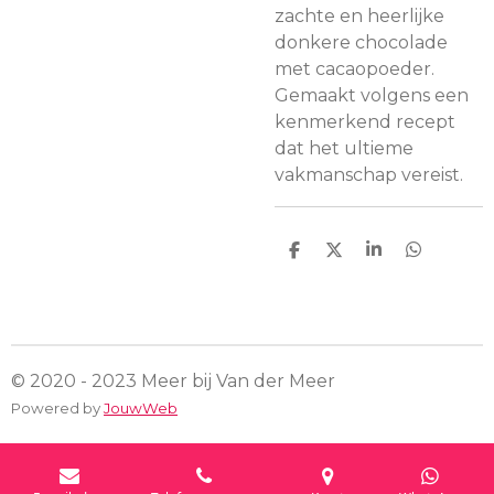
zachte en heerlijke
donkere chocolade
met cacaopoeder.
Gemaakt volgens een
kenmerkend recept
dat het ultieme
vakmanschap vereist.
D
D
S
D
e
e
h
e
l
e
a
l
e
l
r
e
n
e
n
© 2020 - 2023 Meer bij Van der Meer
Powered by
JouwWeb