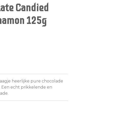
ate Candied
nnamon 125g
agje heerlijke pure chocolade
. Een echt prikkelende en
lade.