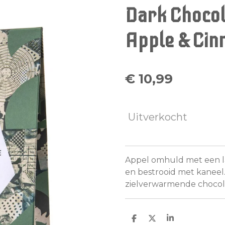
Dark Chocol
Apple & Ci
€ 10,99
Uitverkocht
Appel omhuld met een la
en bestrooid met kaneel
zielverwarmende choco
D
D
S