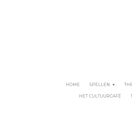
Ga
direct
naar
de
hoofdinhoud
HOME
SPELLEN
TH
HET CULTUURCAFÉ