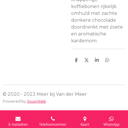
koffiebonen rijkelijk
omhuld met zachte
donkere chocolade
doordrenkt met zoete
en aromatische
kardemom.
D
D
S
D
e
e
h
e
l
e
a
l
e
l
r
e
n
e
n
© 2020 - 2023 Meer bij Van der Meer
Powered by
JouwWeb
E-mailadres
Telefoonnummer
Kaart
WhatsApp