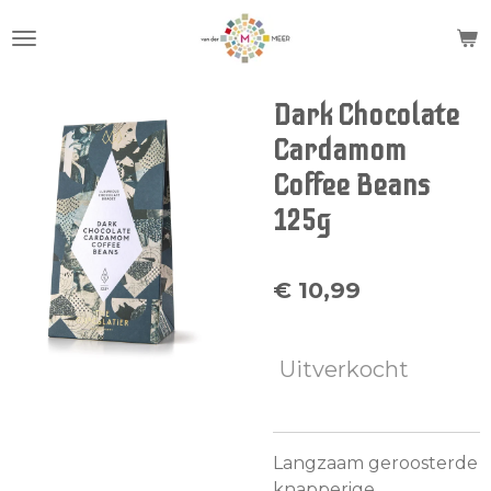
Ga
direct
naar
de
Dark Chocolate
hoofdinhoud
Cardamom
Coffee Beans
125g
€ 10,99
Uitverkocht
Langzaam geroosterde
knapperige